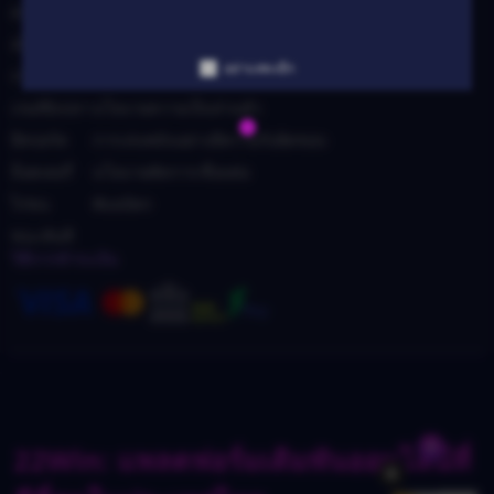
คาสิโนสด
คำถามที่พบบ่อย
สล็อต
ติดต่อเรา
อย่าแสดงอีก
การ์ด
ข้อตกลงและเงื่อนไข
เกมส์ยิงปลา
นโยบายความเป็นส่วนตัว
อีสปอร์ต
การเล่นพนันอย่างมีความรับผิดชอบ
ล็อตเตอรี่
นโยบายตัดการเชื่อมต่อ
ไก่ชน
พันธมิตร
ชนะทันที
วิธีการชำระเงิน
22Win: แพลตฟอร์มเดิมพันออนไลน์ที่